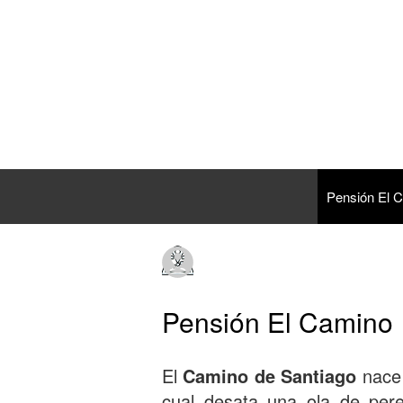
Pensión El 
Pensión El Camino
El
Camino de Santiago
nace 
cual desata una ola de pere