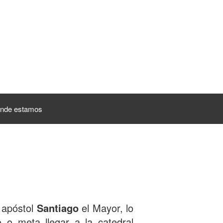
nde estamos
 apóstol
Santiago
el Mayor, lo
 o meta llegar a la catedral