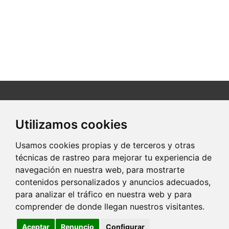
Utilizamos cookies
C/ Santa María, 34
34120 Carrión de los condes (Palencia)
Usamos cookies propias y de terceros y otras
técnicas de rastreo para mejorar tu experiencia de
690 ...
Clic para ver
navegación en nuestra web, para mostrarte
contenidos personalizados y anuncios adecuados,
para analizar el tráfico en nuestra web y para
portaldetuciudad.com
comprender de donde llegan nuestros visitantes.
Aceptar
Renuncio
Configurar